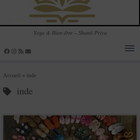
Yoga & Bien-être – Shanti Priya
Passer
Accueil
»
inde
au
contenu
inde