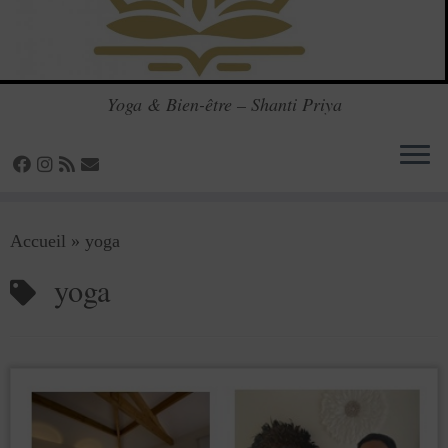
Yoga & Bien-être – Shanti Priya
Passer
Accueil
»
yoga
au
contenu
yoga